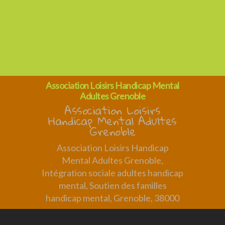
Association Loisirs Handicap Mental
Adultes Grenoble
Association Loisirs
Handicap Mental Adultes
Grenoble
Association Loisirs Handicap
Mental Adultes Grenoble,
Intégration sociale adultes handicap
mental, Soutien des familles
handicap mental, Grenoble, 38000